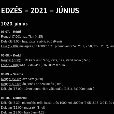
EDZÉS – 2021 – JÚNIUS
2020. június
06.07. – Hétfő
Reggel (7:00):
laza 7km (4:25)
Délelőtt (9:00):
has, törzs, stabilizáció (Reni)
Este (17:00):
melegítés, 5x1000m 1:45 pihenővel (2:59, 2:57, 2:58, 2:58, 2:57), le
06.08. – Kedd
Reggel (7:00):
FDM kezelés (Reni)
, törzs, has, stabilizáció (Reni)
Este (17:00):
laza 12km (4:33), 8x100m repülő
06.09. – Szerda
Reggel (5:00):
laza 5km (4:30)
Reggel (7:00):
láb, fenék és szökdelés (Reni)
Délután (17:00):
10km benne 4km váltogatás (3:51), 8x100m repülő
06.10. – Csütörtök
Délelőtt (8:30):
melegítés, erős-lassú-erős 1000-kel: 3000m (3:05, 3:16, 3:04), 2p 
Délután (12:00):
masszőr (Brigi)
Délután (18:00):
laza 5km (4:28)