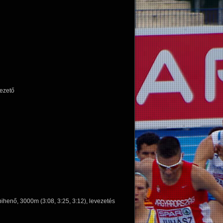
vezető
pihenő, 3000m (3:08, 3:25, 3:12), levezetés