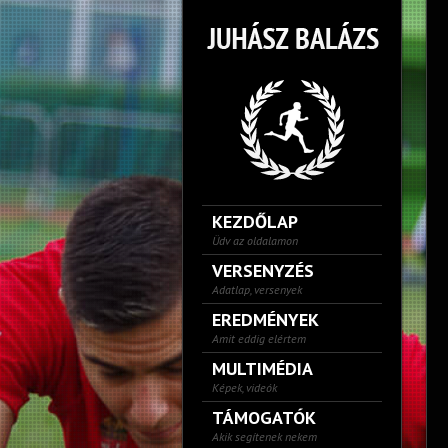
KEZDŐLAP
Üdv az oldalamon
VERSENYZÉS
Adatlap, versenyek
EREDMÉNYEK
Amit eddig elértem
MULTIMÉDIA
Képek, videók
TÁMOGATÓK
Akik segítenek nekem