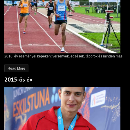
2016. év eseményei képeken: versenyek, edzések, táborok és minden más.
Read More
2015-ös év