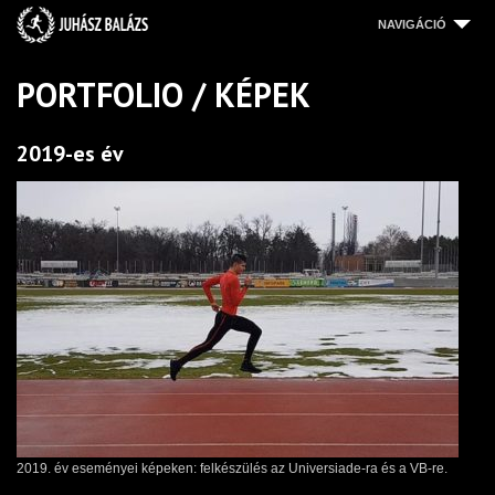
NAVIGÁCIÓ
KEZDŐLAP
PORTFOLIO / KÉPEK
VERSENYZÉS
2019-es év
EREDMÉNYEK
MULTIMÉDIA
TÁMOGATÓK
KAPCSOLAT
2019. év eseményei képeken: felkészülés az Universiade-ra és a VB-re.